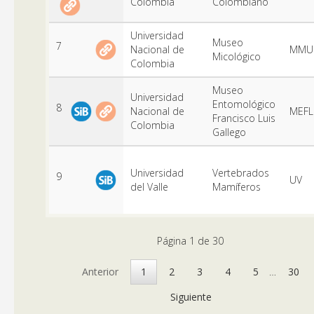
Colombia
Colombiano
Universidad
Museo
7
Nacional de
MMU
Micológico
Colombia
Museo
Universidad
Entomológico
8
Nacional de
MEF
Francisco Luis
Colombia
Gallego
Universidad
Vertebrados
9
UV
del Valle
Mamíferos
Página 1 de 30
Anterior
1
2
3
4
5
…
30
Siguiente