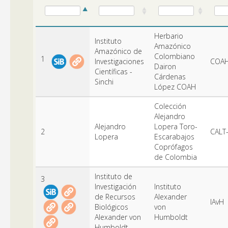
Herbario
Instituto
Amazónico
Amazónico de
Colombiano
1
Investigaciones
COA
Dairon
Científicas -
Cárdenas
Sinchi
López COAH
Colección
Alejandro
Alejandro
Lopera Toro-
2
CALT
Lopera
Escarabajos
Coprófagos
de Colombia
Instituto de
3
Investigación
Instituto
de Recursos
Alexander
IAvH
Biológicos
von
Alexander von
Humboldt
Humboldt