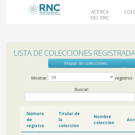
ACERCA
COL
DEL RNC
LISTA DE COLECCIONES REGISTRADA
Mapas de colecciones
Mostrar
registros
Buscar:
Número
Titular de
Nombre
de
la
Acr
colección
registro
colección